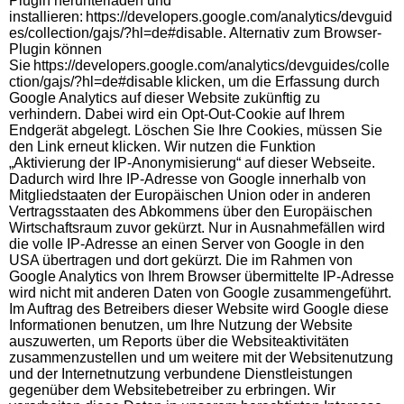
Plugin herunterladen und
installieren: https://developers.google.com/analytics/devguid
es/collection/gajs/?hl=de#disable. Alternativ zum Browser-
Plugin können
Sie https://developers.google.com/analytics/devguides/colle
ction/gajs/?hl=de#disable klicken, um die Erfassung durch
Google Analytics auf dieser Website zukünftig zu
verhindern. Dabei wird ein Opt-Out-Cookie auf Ihrem
Endgerät abgelegt. Löschen Sie Ihre Cookies, müssen Sie
den Link erneut klicken. Wir nutzen die Funktion
„Aktivierung der IP-Anonymisierung“ auf dieser Webseite.
Dadurch wird Ihre IP-Adresse von Google innerhalb von
Mitgliedstaaten der Europäischen Union oder in anderen
Vertragsstaaten des Abkommens über den Europäischen
Wirtschaftsraum zuvor gekürzt. Nur in Ausnahmefällen wird
die volle IP-Adresse an einen Server von Google in den
USA übertragen und dort gekürzt. Die im Rahmen von
Google Analytics von Ihrem Browser übermittelte IP-Adresse
wird nicht mit anderen Daten von Google zusammengeführt.
Im Auftrag des Betreibers dieser Website wird Google diese
Informationen benutzen, um Ihre Nutzung der Website
auszuwerten, um Reports über die Websiteaktivitäten
zusammenzustellen und um weitere mit der Websitenutzung
und der Internetnutzung verbundene Dienstleistungen
gegenüber dem Websitebetreiber zu erbringen. Wir