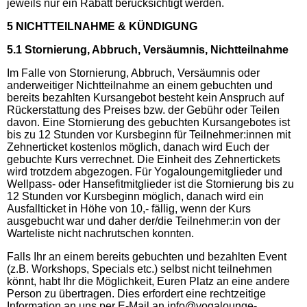
jeweils nur ein Rabatt berücksichtigt werden.
5 NICHTTEILNAHME & KÜNDIGUNG
5.1 Stornierung, Abbruch, Versäumnis, Nichtteilnahme
Im Falle von Stornierung, Abbruch, Versäumnis oder
anderweitiger Nichtteilnahme an einem gebuchten und
bereits bezahlten Kursangebot besteht kein Anspruch auf
Rückerstattung des Preises bzw. der Gebühr oder Teilen
davon. Eine Stornierung des gebuchten Kursangebotes ist
bis zu 12 Stunden vor Kursbeginn für Teilnehmer:innen mit
Zehnerticket kostenlos möglich, danach wird Euch der
gebuchte Kurs verrechnet. Die Einheit des Zehnertickets
wird trotzdem abgezogen. Für Yogaloungemitglieder und
Wellpass- oder Hansefitmitglieder ist die Stornierung bis zu
12 Stunden vor Kursbeginn möglich, danach wird ein
Ausfallticket in Höhe von 10,- fällig, wenn der Kurs
ausgebucht war und daher der/die Teilnehmer:in von der
Warteliste nicht nachrutschen konnten.
Falls Ihr an einem bereits gebuchten und bezahlten Event
(z.B. Workshops, Specials etc.) selbst nicht teilnehmen
könnt, habt Ihr die Möglichkeit, Euren Platz an eine andere
Person zu übertragen. Dies erfordert eine rechtzeitige
Information an uns per E-Mail an info@yogalounge-